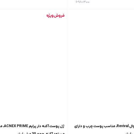
حجم120میلی لیتر
۶۹۸٫۴۰۰
کرم ژل آبرسان رِویوال Revival، مناسب پوست چرب و دارای
ژل پوست
مستعد آکنه، حجم 30 میلی لیتر