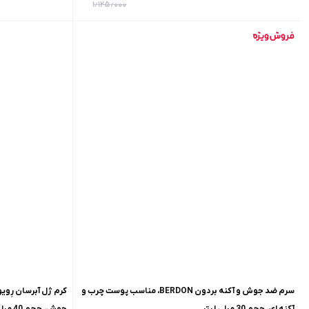
۱٫۱۲۵٫۰۰۰
سرم ضد جوش و آکنه بردون BERDON، مناسب پوست چرب و
آکنه ای، حجم 30 میلی لیتر
جوش، حجم 40 میلی لیتر