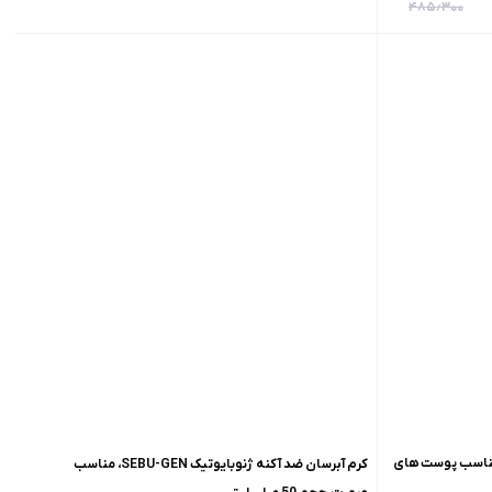
۴۸۵٫۳۰۰
 آکنه دار پرایم ACNEX PRIME، مناسب پوست های
کرم آبرسان ضد آکنه ژنوبایوتیک SEBU-GEN، مناسب