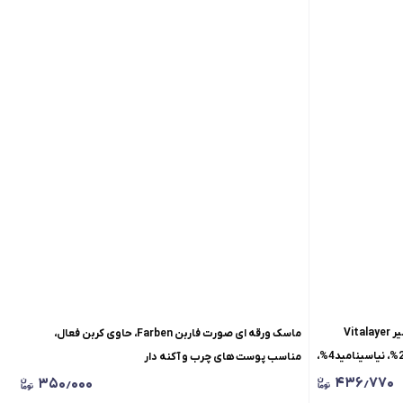
اسپری ضدجوش و لایه بردار اکتی ویت ویتالیر Vitalayer
ماسک ورقه ای صورت فاربن Farben، حاوی کربن فعال،
Activit، سالیسیلیک اسید2%، آزلائیک اسید2%، نیاسینامید4%،
مناسب پوست های چرب و آکنه دار
ختلط،
۴۳۶٫۷۷۰
۳۵۰٫۰۰۰