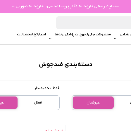
...سایت رسمی داروخانه دکتر پریسا عباسی...داروخانه صورتی...
 غذایی
محصولات برقی
تجهیزات پزشکی
برندها
اسپارتینا
محصولات
دسته‌بندی ضدجوش
فقط تخفیف‌دار
غیرفعال
فعال
غی