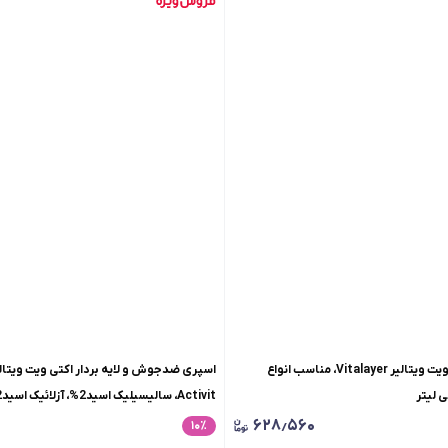
سرم لایه بردار تایم ویت ویتالیر Vitalayer، مناسب انواع
زینکPCA1%،مناسب پوست های چرب و م
۶۲۸٫۵۶۰
۱۰
٪