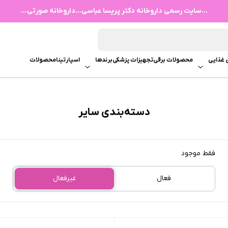
...سایت رسمی داروخانه دکتر پریسا عباسی...داروخانه صورتی...
 غذایی
محصولات برقی
تجهیزات پزشکی
برندها
اسپارتینا
محصولات
دسته‌بندی سایر
فقط موجود
فعال
غیرفعال