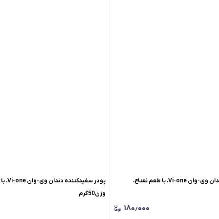
پودر سفیدکننده دندان وی-وان Vi-one، با طعم نعناع،
پودر سفیدک
وزن50گرم
۱۸۰٫۰۰۰