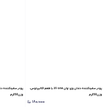
پودر سفیدکننده دندان وی-وان Vi-one، با طعم اکالیپتوس،
وزن50گرم
وزن50گرم
۱۸۰٫۰۰۰