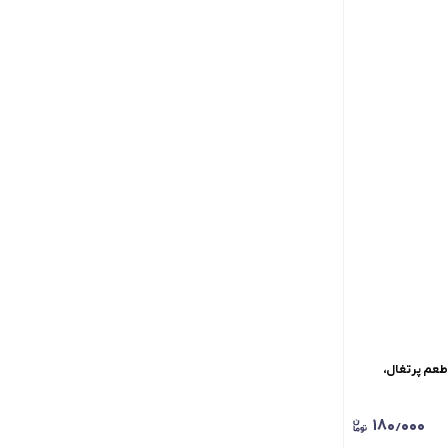
ننده دندان وی-وان Vi-one، با طعم پرتغال،
۱۸۰٫۰۰۰