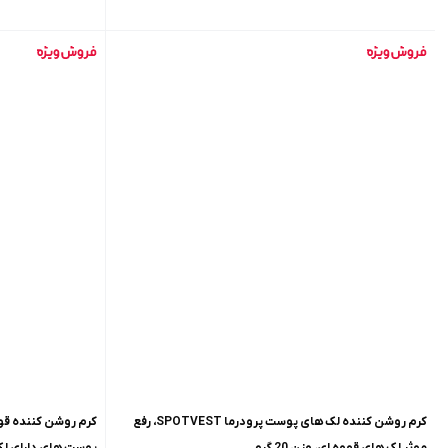
کرم روشن کننده لک های پوست پرودرما SPOTVEST، رفع
موثر لک های قهوه ای، وزن 20 گرم
پوست های دارای لک، وزن