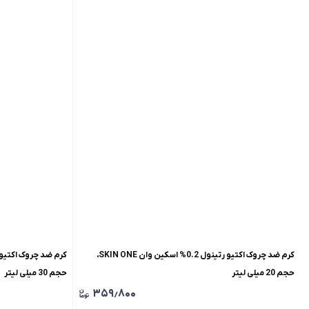
کرم ضد چروک اکتیو رتینول 0.2% اسکین وان SKIN ONE،
حجم 20 میلی لیتر
حجم 30 میلی لیتر
۳۵۹٫۸۰۰