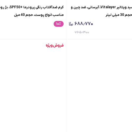
سرم هیالورونیک اسید ویتالیر Vitalayer، آبرسانی، ضد چین و
کرم ضدآفتاب رنگی 
لی لیتر
مناسب انواع پوست، حجم 40 میل
۶۸۸٫۷۷۰
۱۰
٪
۷۶۵٫۳۰۰