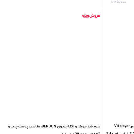
۱٫۱۲۵٫۰۰۰
اسپری ضدجوش و لایه بردار اکتی ویت ویتالیر Vitalayer
سرم ضد جوش و آکنه بردون BERDON، مناسب پوست چرب و
Activit، سالیسیلیک اسید2%، آزلائیک اسید2%، نیاسینامید4%،