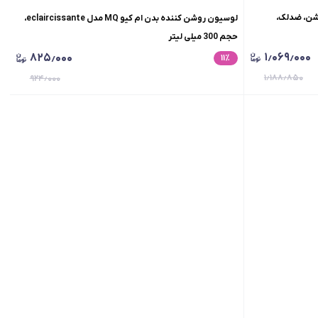
پرودرما +SPF50، بژ روشن، ضدلک،
لوسیون روشن کننده بدن ام کیو MQ مدل eclaircissante،
حجم 300 میلی لیتر
۱٫۰۶۹٫۰۰۰
۸۲۵٫۰۰۰
۱۱
٪
۱٫۱۸۸٫۸۵۰
۹۲۴٫۰۰۰