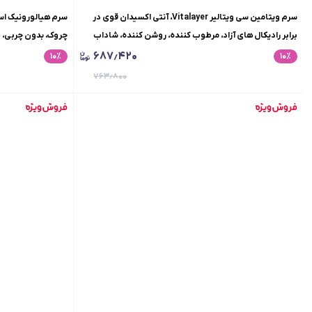
سرم ویتامین سی ویتالیر Vitalayer، آنتی اکسیدان قوی در
برابر رادیکال های آزاد، مرطوب کننده، روشن کننده، شاداب
چروک، بدون چربی، حجم 30 می
کننده، بدون چربی، حجم 30 میلی لیتر
۶۸۷٫۴۲۰
۱۰
٪
۱۰
٪
۷۶۳٫۸۰۰