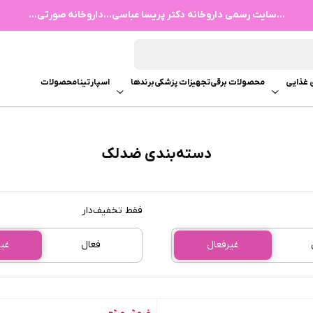
...سایت رسمی داروخانه دکتر پریسا عباسی...داروخانه صورتی...
 غذایی
محصولات برقی
تجهیزات پزشکی
برندها
اسپارتینا
محصولات
دسته‌بندی ضدلک
فقط تخفیف‌دار
غیرفعال
فعال
غی