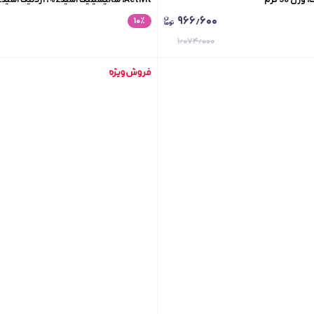
زینکPCA1%،مناسب پوست های چرب و م
۹۶۶٫۶۰۰
۱۰
٪
حجم120میلی لیتر
۱٫۰۷۴٫۰۰۰