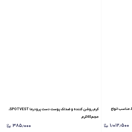
کرم فرم دهنده و شفاف کننده شب آر اف RF، مناسب انواع
کرم روشن کننده و ضدلک پوست دست پرودرما SPOTVEST،
حجم40گرم
۱٫۰۱۲٫۵۰۰
۳۸۵٫۰۰۰