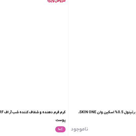
کرم ضد چروک اکتیو رتینول 0.5% اسکین وان SKIN ONE،
پوست
ناموجود
۱۰
٪