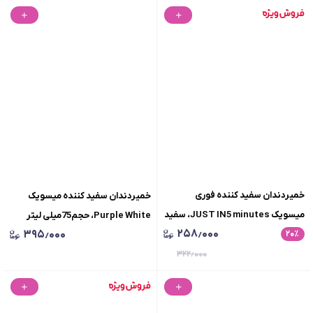
خمیردندان سفید کننده فوری
خمیردندان سفید کننده میسویک
میسویک JUST IN5 minutes، سفید
Purple White، حجم75میلی لیتر
۲۵۸٫۰۰۰
۳۹۵٫۰۰۰
٪
۲۰
کنندگی در 5 دقیقه، حجم 50 میلی لیتر
۳۲۲٫۰۰۰