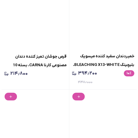
خمیردندان سفید کننده میسویک
قرص جوشان تمیز کننده دندان
بلیچینگ BLEACHING X13-WHITE،
مصنوعی کارنا CARNA، بسته 10
۳۹۴٫۲۰۰
۲۱۴٫۸۰۰
٪
۱۰
مخصوص استفاده روزانه بدون ایجاد
عددی
تخریب در دندان ها، حجم 75 میلی
۴۳۸٫۰۰۰
لیتر