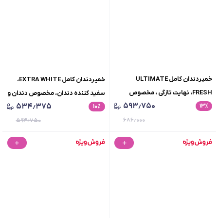
خمیردندان کامل ULTIMATE
خمیردندان کامل EXTRA WHITE،
FRESH، نهایت تازگی ، مخصوص
سفید کننده دندان، مخصوص دندان و
۵۹۳٫۷۵۰
۵۳۴٫۳۷۵
٪
۱۳
دندان و لثه های حساس،
٪
۱۰
لثه های حساس، حجم75میلی لیتر
حجم75میلی لیتر
۶۸۶٫۰۰۰
۵۹۳٫۷۵۰