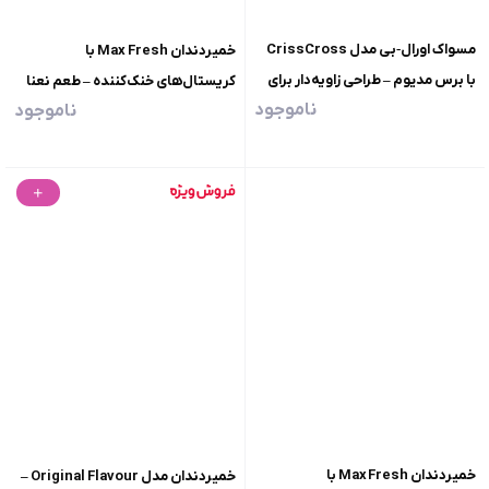
مسواک اورال‑بی مدل CrissCross
خمیردندان Max Fresh با
با برس مدیوم – طراحی زاویه‌دار برای
کریستال‌های خنک‌کننده – طعم نعنا
ناموجود
ناموجود
تمیزکاری عمیق و مؤثر
یخی، تازه‌سازی فوق‌العاده دهان
خمیردندان Max Fresh با
خمیردندان مدل Original Flavour –