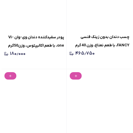
چسب دندان بدون زینک فنسی
پودر سفیدکننده دندان وی-وان Vi-
FANCY، با طعم نعناع، وزن 40 گرم
one، با طعم اکالیپتوس، وزن50گرم
۴۶۵٫۷۵۰
۱۸۰٫۰۰۰