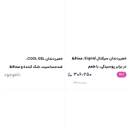
خمیردندان سیگنال Signal، محافظ
خمیردندان COOL GEL،
در برابر پوسیدگی، با طعم
ضدحساسیت، خنک کننده و محافظ
۳۰۶٫۲۵۰
ناموجود
٪
۱۷
نعناع،حجم100میلی لیتر
مینای دندان، وزن 100 گرم
۳۶۸٫۰۰۰