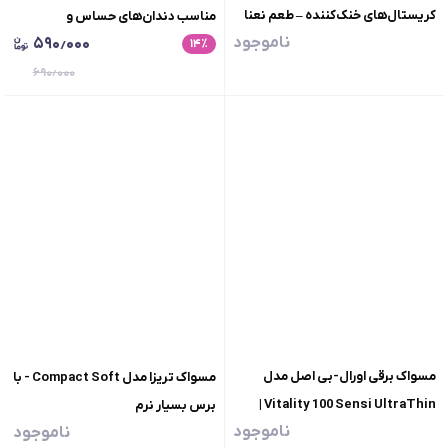
کریستال‌های خنک‌کننده – طعم نعنا
مناسب دندان‌های حساس و
ناموجود
۵۹۰٫۰۰۰
خالص (Clean Mint)
٪
۱۴
ضدحساسیت، محافظت روزانه،
حجم100گرم
۶۹۰٫۰۰۰
مسواک برقی اورال-بی اصل مدل
مسواک تریزا مدل Compact Soft - با
Vitality 100 Sensi UltraThin |
برس بسیار نرم
ناموجود
ناموجود
دندان های حساس