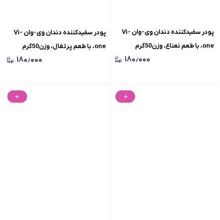
پودر سفیدکننده دندان وی-وان Vi-
پودر سفیدکننده دندان وی-وان Vi-
one، با طعم نعناع، وزن50گرم
one، با طعم پرتغال، وزن50گرم
۱۸۰٫۰۰۰
۱۸۰٫۰۰۰