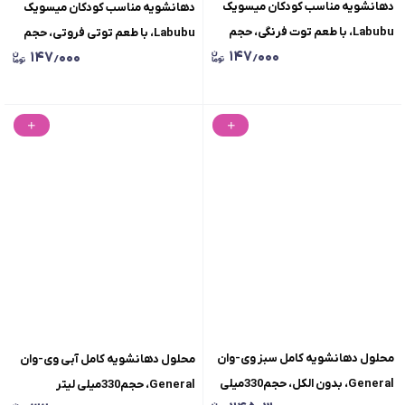
دهانشویه مناسب کودکان میسویک
دهانشویه مناسب کودکان میسویک
Labubu، با طعم توت فرنگی، حجم
Labubu، با طعم توتی فروتی، حجم
۱۴۷٫۰۰۰
۱۴۷٫۰۰۰
200 میلی لیتر
200 میلی لیتر
محلول دهانشویه کامل سبز وی-وان
محلول دهانشویه کامل آبی وی-وان
General، بدون الکل، حجم330میلی
General، حجم330میلی لیتر