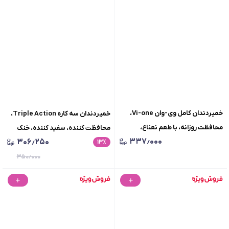
خمیردندان کامل وی-وان Vi-one،
خمیردندان سه کاره Triple Action،
محافظت روزانه، با طعم نعناع،
محافظت کننده، سفید کننده، خنک
۳۳۷٫۰۰۰
۳۰۶٫۲۵۰
مخصوص دندان و لثه های حساس،
٪
۱۳
کننده، مخصوص دندان و لثه های
وزن90گرم
حساس، حجم100میلی لیتر
۳۵۰٫۰۰۰