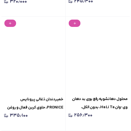
۲۴۵٫۳۰۰
۳۲۰٫۰۰۰
لیتر
محلول دهانشویه رفع بوی بد دهان
خمیردندان ذغالی پرونایس
وی-وان Ha Li Ta، بدون الکل،
PRONICE، حاوی کربن فعال و روغن
۲۵۶٫۳۰۰
۳۳۵٫۱۰۰
ماندگاری 12 ساعته، حجم330میلی
نارگیل، حجم 100 گرم
لیتر