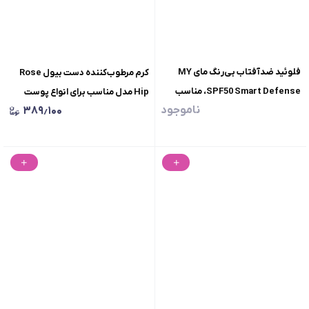
فلوئید ضدآفتاب بی‌رنگ مای MY
کرم مرطوب‌کننده دست بیول Rose
SPF50 Smart Defense، مناسب
Hip مدل مناسب برای انواع پوست
ناموجود
۳۸۹٫۱۰۰
انواع پوست، حجم 50 میلی‌لیتر
حجم 200 میلی‌لیتر