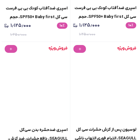
اسپری ضدآفتاب کودک بی بی فرست
اسپری ضدآفتاب کودک بی بی فرست
سی گل SPF50+ Baby first، حجم
سی گل SPF50+ Baby first، حجم
۱٫۱۲۵٫۰۰۰
۱٫۱۲۵٫۰۰۰
٪
150 میلی لیتر
۱۰
٪
200 میلی لیتر
۱۰
۱٫۲۵۰٫۰۰۰
۱٫۲۵۰٫۰۰۰
لوسیون پس از گزش حشرات سی گل
اسپری ضدحشره بدن سی‌گل
SEAGULL، التیام فوری التهاب ناشی
SEAGULL، دافع حشرات، ضد گزش،