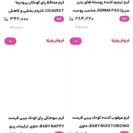
کرم ترمیم کننده پوسته های بدن
کرم محافظ پای کودکان پرودرما
سریتا DERMA PSO، مناسب پوست
CICAVEST، التیام بخشی و کاهش
۲۸۴٫۲۲۰
۳۴۲٫۰۰۰
٪
۱۰
های خیلی خشک و آتوپیک، حجم 100
٪
۱۰
التهابات سوزش ناشی از ادرار
میلی لیتر
۳۱۵٫۸۰۰
سوختگی، فاقد پارابن، وزن 100 گرم
۳۸۰٫۰۰۰
کرم مرطوب کننده کودک بیبی فرست
کرم سوختگی پای کودک بیبی فرست
BABY MOISTURIZING، حاوی
BABY NAPPY، حاوی ترکیبات پری