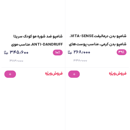
شامپو بدن درمالیفت VITA-SENSE،
شامپو ضد شوره مو کودک سریتا
شامپو بدن کرمی، مناسب پوست های
ANTI-DANDRUFF، مناسب موی
۲۶۸٫۰۰۰
۳۴۵٫۶۰۰
٪
۳۹
خشک و حساس، حجم 200 میلی لیتر
٪
۱۰
کودک، چشم را نمی سوزاند، حجم 200
۴۳۸٫۰۰۰
میلی لیتر
۳۸۴٫۰۰۰