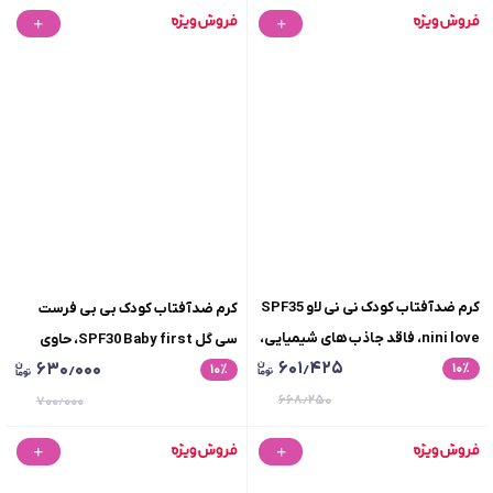
کرم ضدآفتاب کودک نی نی لاو SPF35
کرم ضدآفتاب کودک بی بی فرست
nini love، فاقد جاذب های شیمیایی،
سی گل SPF30 Baby first، حاوی
۶۰۱٫۴۲۵
۶۳۰٫۰۰۰
٪
وزن 50 گرم
۱۰
٪
۱۰
ترکیبات پری بیوتیک، حجم 50 میلی
۶۶۸٫۲۵۰
لیتر
۷۰۰٫۰۰۰