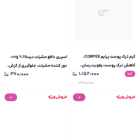
کرم ترک پوست پرایم CORPEX،
اسپری دافع حشرات دیت10% rng،
کاهش ترک پوست، رطوبت رسان،
دور کننده حشرات، جلوگیری از گزش،
۱٫۱۵۲٫۰۰۰
۳۶۰٫۰۰۰
٪
۱۰
استحکام بخش پوست، حجم 75 میلی
حجم 40 میلی لیتر
لیتر
۱٫۲۸۰٫۰۰۰