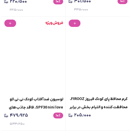
۳۰۱٫۵۰۰
۲۲۰٫۵۰۰
٪
۱۰
ترکیبات پری بیوتیک، حجم 100 میلی
٪
۱۰
بیوتیک، حجم 75 میلی لیتر
لیتر
۳۳۵٫۰۰۰
۲۴۵٫۰۰۰
کرم محافظ پای کودک فیروز FIROOZ،
لوسیون ضدآفتاب کودک نی نی لاو
محافظت کننده و التیام بخش در برابر
SPF30 nini love، فاقد جاذب های
۲۰۵٫۰۰۰
۴۷۹٫۹۲۵
ادرارسوختگی و التهابات پوستی، حاوی
٪
۱۰
شیمیایی، وزن 75 گرم
عصاره کالاندولا، وزن 65 گرم
۵۳۳٫۲۵۰