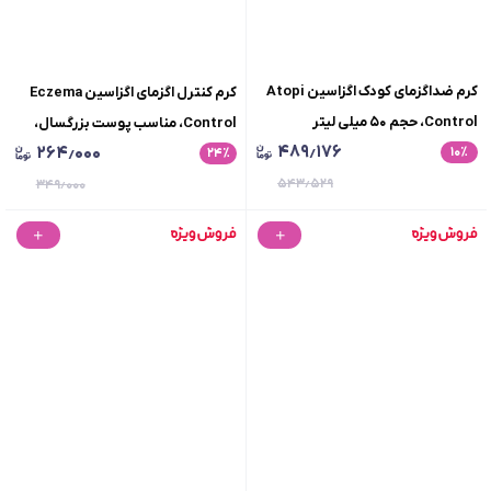
کرم ضداگزمای کودک اگزاسین Atopi
کرم کنترل اگزمای اگزاسین Eczema
Control، حجم ۵۰ میلی لیتر
Control، مناسب پوست بزرگسال،
۴۸۹٫۱۷۶
۲۶۴٫۰۰۰
۱۰
٪
٪
۲۴
حجم 50 میلی لیتر
۵۴۳٫۵۲۹
۳۴۹٫۰۰۰