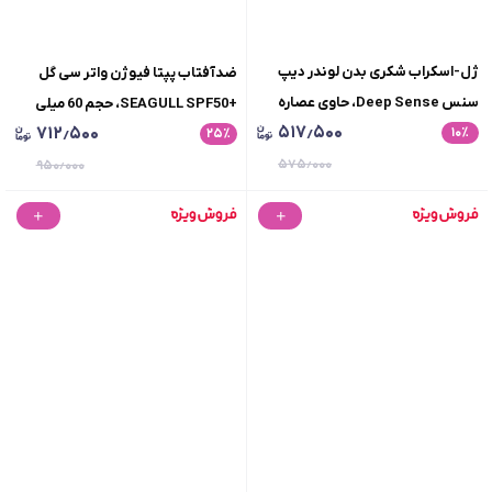
ژل-اسکراب شکری بدن لوندر دیپ
ضدآفتاب پپتا فیوژن واتر سی گل
سنس Deep Sense، حاوی عصاره
+SEAGULL SPF50، حجم 60 میلی
۵۱۷٫۵۰۰
۷۱۲٫۵۰۰
٪
۱۰
اسطوخودوس، روغن املا، روغن بادام
٪
لیتر
۲۵
شیرین و نارگیل، لایه برداری ملایم،
۵۷۵٫۰۰۰
۹۵۰٫۰۰۰
احیای شادابی پوست، حجم 250 میلی
لیتر