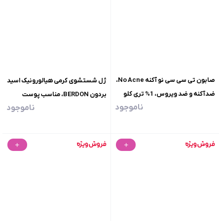
صابون تی سی سی نو آکنه No Acne،
ژل شستشوی کرمی هیالورونیک اسید
ضدآکنه و ضد ویروس، 1% تری کلو
بردون BERDON، مناسب پوست
ناموجود
ناموجود
کربان، وزن 100 گرم
نرمال تا خشک، حجم 200 میلی لیتر