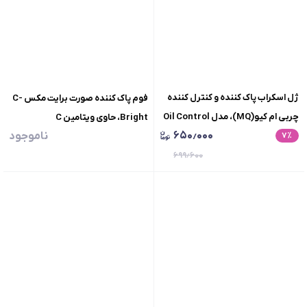
ژل اسکراب پاک کننده و کنترل کننده
فوم پاک کننده صورت برایت مکس C-
چربی ام کیو(MQ)، مدل Oil Control
Bright، حاوی ویتامین C
۶۵۰٫۰۰۰
ناموجود
٪
۷
skin، حجم 200 میلی لیتر
۶۹۹٫۶۰۰