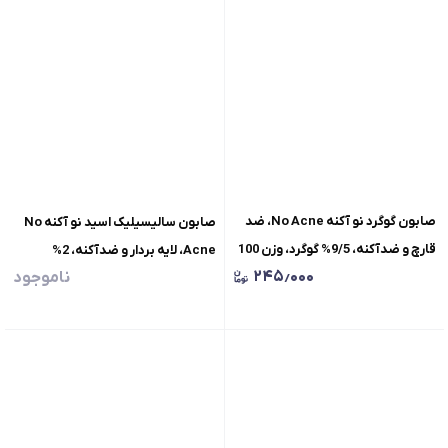
صابون گوگرد نو آکنه No Acne، ضد
صابون سالیسیلیک اسید نو آکنه No
قارچ و ضدآکنه، 9/5% گوگرد، وزن 100
Acne، لایه بردار و ضدآکنه، 2%
۲۴۵٫۰۰۰
ناموجود
گرم
سالیسیلیک اسید - 0/5% جلبک
دریایی، وزن 100 گرم