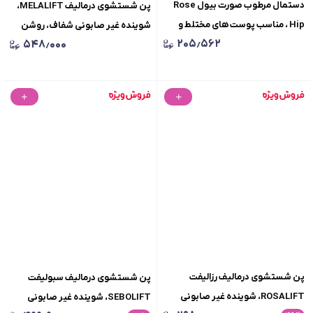
دستمال مرطوب صورت بیول Rose
پن شستشوی درمالیف MELALIFT،
Hip ، مناسب پوست های مختلط و
شوینده غیر صابونی شفاف، روشن
۲۰۵٫۵۶۲
۵۴۸٫۰۰۰
همه پوست ها، بسته 20 عددی
کننده پوست، مناسب انواع پوست،
وزن100گرم
پن شستشوی درمالیف رزالیفت
پن شستشوی درمالیف سبولیفت
ROSALIFT، شوینده غیر صابونی
SEBOLIFT، شوینده غیر صابونی