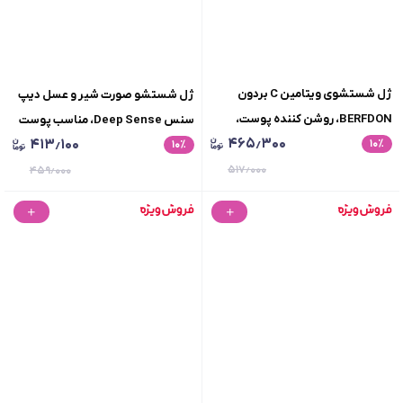
ژل شستشوی ویتامین C بردون
ژل شستشو صورت شیر و عسل دیپ
BERFDON، روشن کننده پوست،
سنس Deep Sense، مناسب پوست
۴۶۵٫۳۰۰
۴۱۳٫۱۰۰
٪
۱۰
مناسب انواع پوست، حجم میلی لیتر
٪
۱۰
معمولی تا چرب، حجم250میلی لیتر
۵۱۷٫۰۰۰
۴۵۹٫۰۰۰