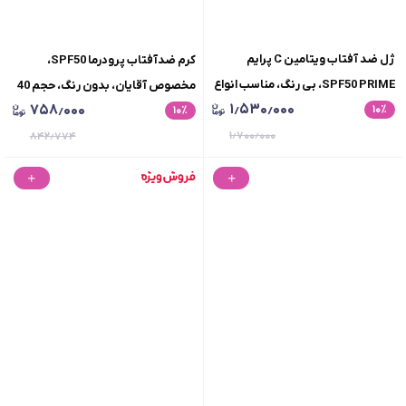
ژل ضد آفتاب ویتامین C پرایم
کرم ضدآفتاب پرودرما SPF50،
SPF50 PRIME، بی رنگ، مناسب انواع
مخصوص آقایان، بدون رنگ، حجم 40
۱٫۵۳۰٫۰۰۰
۷۵۸٫۰۰۰
٪
۱۰
پوست، حجم 40 میلی لیتر
٪
۱۰
میلی‌لیتر
۱٫۷۰۰٫۰۰۰
۸۴۲٫۷۷۴