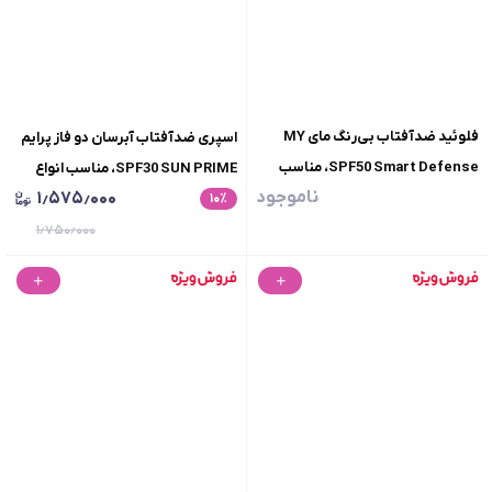
فلوئید ضدآفتاب بی‌رنگ مای MY
اسپری ضدآفتاب آبرسان دو فاز پرایم
SPF50 Smart Defense، مناسب
SPF30 SUN PRIME، مناسب انواع
ناموجود
۱٫۵۷۵٫۰۰۰
انواع پوست، حجم 50 میلی‌لیتر
٪
۱۰
پوست، حجم 200 میلی لیتر
۱٫۷۵۰٫۰۰۰