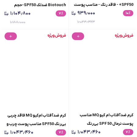
SPF50+ - فاقد رنگ - مناسب پوست
Biotouch ضدلک SPF50-حجم
۹۳۹٫۰۰۰
۱٫۱۰۴٫۸۰۰
٪
۱۰
چرب و مستعد آکنه
55میلی لیتر
٪
۷
۱٫۰۴۴٫۳۲۳
۱٫۱۸۸٫۰۰۰
کرم ضدآفتاب ام کیو MQ مناسب
کرم ضدآفتاب ام‌کیو MQ فاقد چربی
پوست نرمال SPF 50 بی‌رنگ
بی‌رنگ SPF50 مناسب پوست چرب و
۱٫۰۴۳٫۴۶۰
۱٫۰۴۳٫۴۶۰
۷
٪
٪
۷
مستعد آکنه