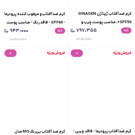
کرم ضدآفتاب ژیناژن GINAGEN
کرم ضدآفتاب و مرطوب کننده پرودرما
+SPF50، مناسب پوست چرب و
- SPF60 - فاقد رنگ - مناسب پوست
۷۹۷٫۳۵۵
۹۴۳٫۰۰۰
٪
۱۰
مختلط، بی رنگ، 50میلی لیتر
٪
۱۰
های معمولی و خشک - حجم 40 میل
۸۸۵٫۹۵۰
۱٫۰۴۸٫۲۶۸
کرم ضدآفتاب پرودرما - فاقد چربی -
کرم ضد آفتاب بی‌رنگ MQ مدل