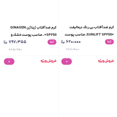
کرم ضدآفتاب بی رنگ درمالیفت
کرم ضدآفتاب ژیناژن GINAGEN
+SUNLIFT SPF50، مناسب پوست
+SPF50 ، مناسب پوست خشک و
۶۲۰٫۰۰۰
۷۹۷٫۳۵۵
٪
۱۰
چرب و مختلط، حجم 40 میلی لیتر
٪
۱۰
نرمال، بی رنگ50میلی لیتر
۶۸۸٫۵۰۰
۸۸۵٫۹۵۰