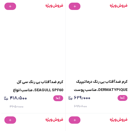
کرم ضدآفتاب بی رنگ درماتیپیک
کرم ضدآفتاب بی رنگ سی گل
DERMATYPIQUE، مناسب پوست
SEAGULL SPF60، مناسب انواع
۶۲۹٫۰۰۰
۴۱۸٫۵۰۰
٪
۱۰
خشک، +SPF50، فتوتیپیک، حجم 50
٪
۱۰
پوست و پوست چرب، حجم 50 میلی
میلی لیتر
۶۹۹٫۸۰۰
لیتر
۴۶۵٫۰۰۰