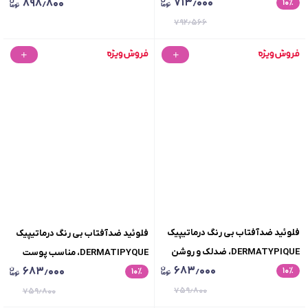
۷۱۳٫۰۰۰
۸۹۸٫۸۰۰
٪
۱۰
پوست، حجم 40 میلی لیتر
50، محافظت‌کننده در برابر اشعه UVA
۷۹۲٫۵۶۶
و UVB، ضد آب، فاقد چربی، حاوی
ویتامین E و هیالورونیک اسید مناسب
انواع پوست و مقاوم در برابر تعریق،
حجم 30 میلی‌لیتر
فلوئید ضدآفتاب بی رنگ درماتیپیک
فلوئید ضدآفتاب بی رنگ درماتیپیک
DERMATYPIQUE، ضدلک و روشن
DERMATIPYQUE، مناسب پوست
۶۸۳٫۰۰۰
۶۸۳٫۰۰۰
٪
۱۰
کننده، فاقد چربی، +SPF50،
٪
۱۰
قرمز و حساس، فاقد چربی، +SPF50،
فتوتیپیک، حجم 40 میلی لیتر
۷۵۹٫۸۰۰
فتوتیپیک، حجم 40 میلی لیتر
۷۵۹٫۸۰۰