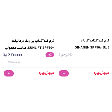
کرم ضدآفتاب آقایان
کرم ضدآفتاب بی رنگ درمالیفت
ژیناژنGINAGEN SPF50،
+SUNLIFT SPF50، مناسب معمولی
ناموجود
۶۲۰٫۰۰۰
ضدچروک،غیرکومدوژنیک،محافظت
٪
۱۰
و خشک، حجم 40 میلی لیتر
کامل، حجم 50 میلی لیتر
۶۸۸٫۵۰۰