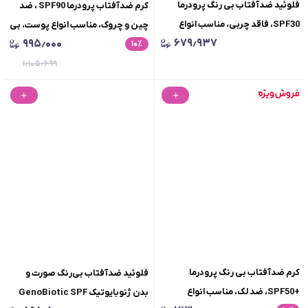
فلوئید ضدآفتاب بی رنگ پرودرما
کرم ضدآفتاب پرودرما SPF90 ، ضد
SPF30، فاقد چربی، مناسب انواع
چین و چروک، مناسب انواع پوست، بی
۶۷۹٫۹۳۷
۹۹۵٫۰۰۰
پوست، حجم 50 میلی لیتر
٪
۱۰
رنگ، حجم 40 میل
۱٫۱۰۵٫۶۹۹
کرم ضدآفتاب بی رنگ پرودرما
فلوئید ضدآفتاب بی‌رنگ صورت و
+SPF50، ضد لک، مناسب انواع
بدن ژنوبایوتیک GenoBiotic SPF