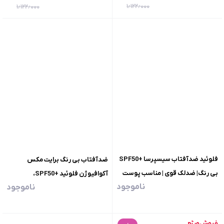
۱٫۱۲۲٫۰۰۰
۱٫۱۲۲٫۰۰۰
فلوئید ضدآفتاب سیسپرسا +SPF50
ضدآفتاب بی رنگ برایت مکس
بی رنگ| ضدلک قوی | مناسب پوست
آکوافیوژن فلوئید +SPF50،
ناموجود
ناموجود
لک دار
هیدرابرایت،حجم 50 میلی لیتر