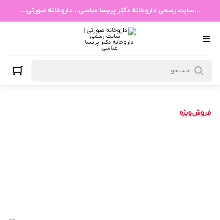
...سایت رسمی داروخانه دکتر پریسا عباسی...داروخانه صورتی...